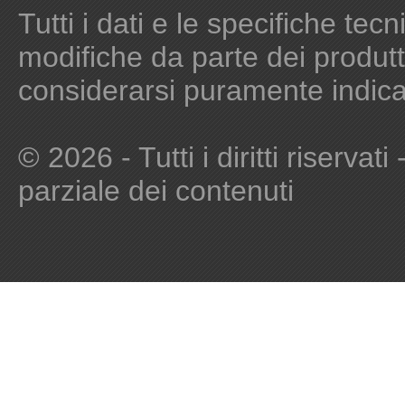
Tutti i dati e le specifiche te
modifiche da parte dei produt
considerarsi puramente indicat
© 2026
- Tutti i diritti riservat
parziale dei contenuti