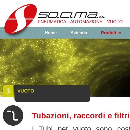
​PNEUMATICA – AUTOMAZIONE – VUOTO
Home
Azienda
Prodotti
»
VUOTO
Tubazioni, raccordi e filtri
I Tubi per vuoto sono costr