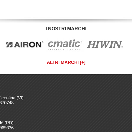
I NOSTRI MARCHI
ALTRI MARCHI [
]
+
icentina (VI)
 370748
lò (PD)
8969336