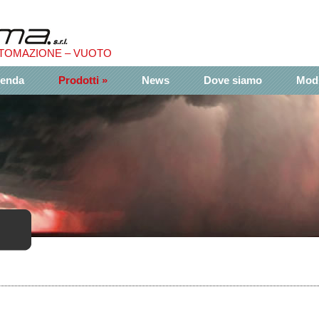
UTOMAZIONE – VUOTO
ienda
Prodotti
»
News
Dove siamo
Modu