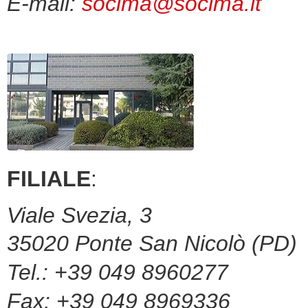
E-mail:
socima@socima.it
FILIALE
:
Viale Svezia, 3
35020 Ponte San Nicolò (PD)
Tel.: +39 049 8960277
Fax: +39 049 8969336