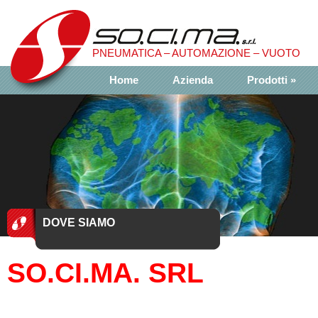
​PNEUMATICA – AUTOMAZIONE – VUOTO
Home
Azienda
Prodotti
»
DOVE SIAMO
SO.CI.MA. SRL